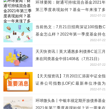
环球要闻：财通可持续混合基金2021年
第三季度表现如何？基金一年来涨了多
2022-07-22
少？（7月21日）
当前热文：7月21日招商深证100指数C
基金怎么样？2022年第一季度基金持仓
2022-07-22
了哪些股票？
天天快资讯丨英大通惠多利债券C近三月
来在同类基金中排1408名（7月21日）
2022-07-22
【天天报资讯】7月20日汇添富中证全指
证券公司指数(LOF)C最新单位净值为
2022-07-21
0.9596元，该基金2021年第二季度利润
如何？
环球微头条丨中银丰禧定期开放债券基金
2021年第三季度表现如何？近一周来在