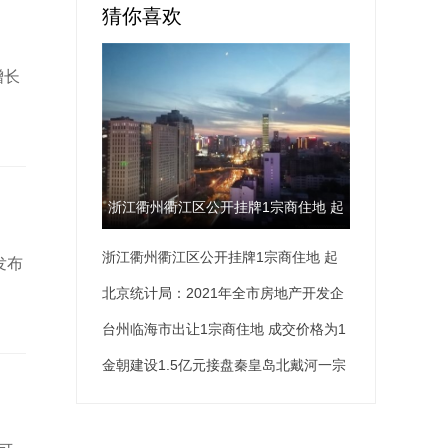
猜你喜欢
增长
浙江衢州衢江区公开挂牌1宗商住地 起
浙江衢州衢江区公开挂牌1宗商住地 起
拍价为2.59亿元
发布
拍价为2.59亿元
北京统计局：2021年全市房地产开发企
业房屋新开工面积为1895.9万平方米 同
台州临海市出让1宗商住地 成交价格为1
比下降36.9%
亿元
金朝建设1.5亿元接盘秦皇岛北戴河一宗
宅地 土地面积为5.5万平方米