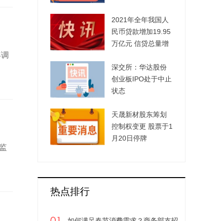
若干意见》
2021年全年我国人
民币贷款增加19.95
万亿元 信贷总量增
年调
长的稳定性进一步
增强
深交所：华达股份
创业板IPO处于中止
状态
天晟新材股东筹划
控制权变更 股票于1
月20日停牌
监
热点排行
如何满足春节消费需求？商务部支招