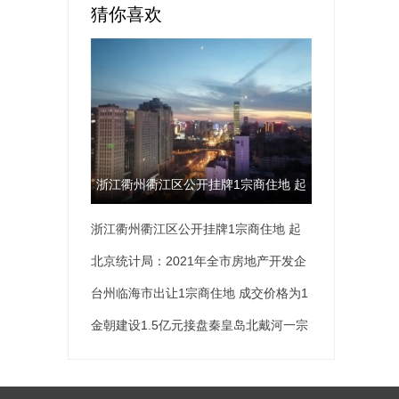
猜你喜欢
浙江衢州衢江区公开挂牌1宗商住地 起
浙江衢州衢江区公开挂牌1宗商住地 起
拍价为2.59亿元
拍价为2.59亿元
北京统计局：2021年全市房地产开发企
业房屋新开工面积为1895.9万平方米 同
台州临海市出让1宗商住地 成交价格为1
比下降36.9%
亿元
金朝建设1.5亿元接盘秦皇岛北戴河一宗
宅地 土地面积为5.5万平方米