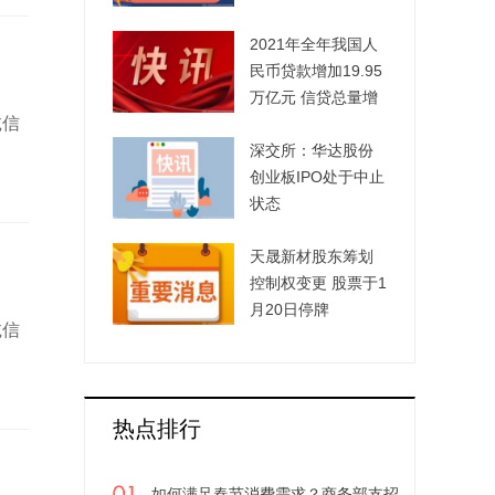
若干意见》
2021年全年我国人
民币贷款增加19.95
万亿元 信贷总量增
诚信
长的稳定性进一步
增强
深交所：华达股份
创业板IPO处于中止
状态
天晟新材股东筹划
控制权变更 股票于1
月20日停牌
诚信
热点排行
如何满足春节消费需求？商务部支招