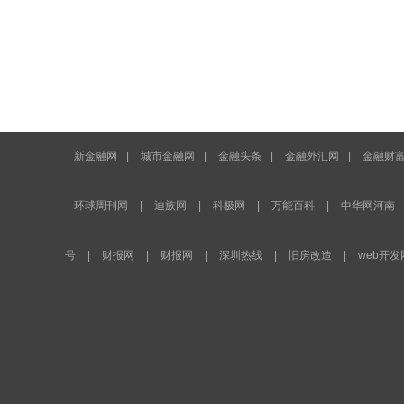
新金融网
|
城市金融网
|
金融头条
|
金融外汇网
|
金融财
环球周刊网
|
迪族网
|
科极网
|
万能百科
|
中华网河南
号
|
财报网
|
财报网
|
深圳热线
|
旧房改造
|
web开发