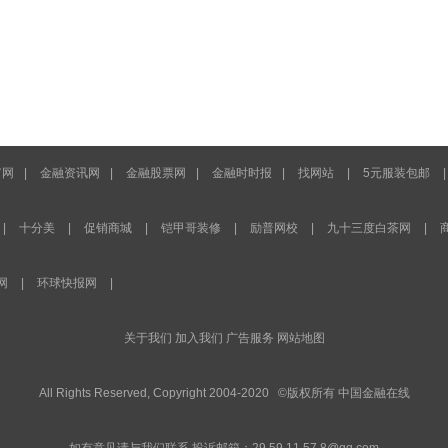
富网
|
金融资讯网
|
金融股票网
|
金融时时报
|
找网站
|
5元服装包邮
|
十分美
|
促销商城
|
铠甲哥装修
|
励普网校
|
九十三度白茶网
|
网
|
环球快报网
|
关于我们 加入我们 广告服务 网站地图
All Rights Reserved, Copyright 2004-2020 ©版权所有
中国金融
在线