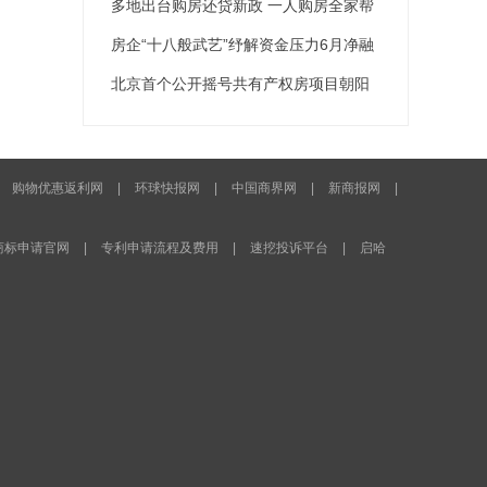
超市场预期
多地出台购房还贷新政 一人购房全家帮
房企“十八般武艺”纾解资金压力6月净融
资160亿元
北京首个公开摇号共有产权房项目朝阳
区锦都家园申购
|
购物优惠返利网
|
环球快报网
|
中国商界网
|
新商报网
|
商标申请官网
|
专利申请流程及费用
|
速挖投诉平台
|
启哈