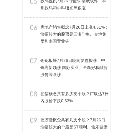
数码视讯7月26日领涨 南威软件、神
州数码和中科曙光等跟涨
房地产销售概念7月26日上涨4.51%：
涨幅较大的股票是三湘印象、金地集
团和南国置业等
钽铌板块7月26日晚间复盘报涨：中
钨高新领涨 国际实业、全新好和融捷
股份等跟涨
征信概念共有多少支个股？广联达7日
内股价下跌0.63%
硬胶囊概念共有几支个股？7月26日
涨幅较大的个股是ST顺利、仙乐健康