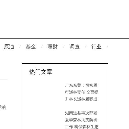
原油
基金
理财
调查
行业
热门文章
广东东莞：切实履
行巡林责任 全面提
升林长巡林履职成
效
标的
湖南道县再次部署
夏季森林火灾防御
工作 确保森林生态