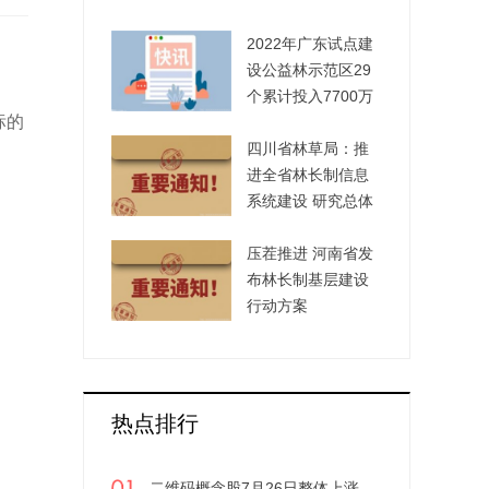
资源安全
2022年广东试点建
设公益林示范区29
个累计投入7700万
标的
元
四川省林草局：推
进全省林长制信息
系统建设 研究总体
方案
压茬推进 河南省发
布林长制基层建设
行动方案
热点排行
二维码概念股7月26日整体上涨