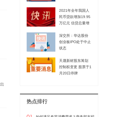
若干意见》
2021年全年我国人
民币贷款增加19.95
万亿元 信贷总量增
长的稳定性进一步
增强
深交所：华达股份
创业板IPO处于中止
状态
天晟新材股东筹划
控制权变更 股票于1
月20日停牌
空出
热点排行
如何满足春节消费需求？商务部支招