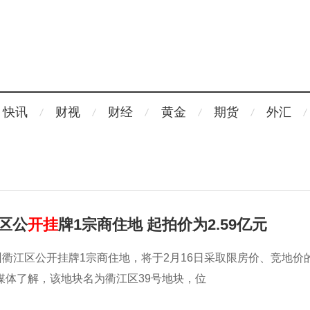
快讯
财视
财经
黄金
期货
外汇
区公
开挂
牌1宗商住地 起拍价为2.59亿元
州衢江区公开挂牌1宗商住地，将于2月16日采取限房价、竞地价
媒体了解，该地块名为衢江区39号地块，位