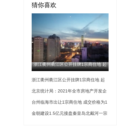
猜你喜欢
浙江衢州衢江区公开挂牌1宗商住地 起
浙江衢州衢江区公开挂牌1宗商住地 起
拍价为2.59亿元
拍价为2.59亿元
北京统计局：2021年全市房地产开发企
业房屋新开工面积为1895.9万平方米 同
台州临海市出让1宗商住地 成交价格为1
比下降36.9%
亿元
金朝建设1.5亿元接盘秦皇岛北戴河一宗
宅地 土地面积为5.5万平方米