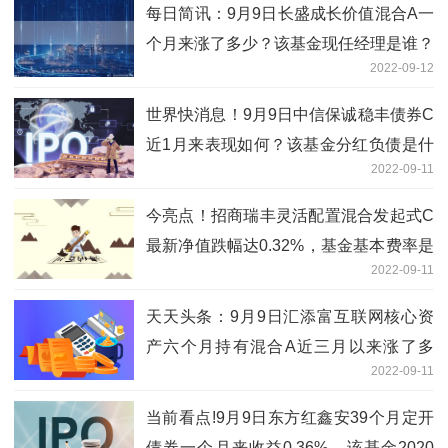
每日简讯：9月9日长盛成长价值混合A一
个月来涨了多少？该基金现任经理是谁？
2022-09-12
世界快消息！9月9日中信保诚稳丰债券C
近1月来表现如何？该基金分红负债是什
2022-09-11
么情况？
今亮点！招商瑞丰灵活配置混合发起式C
最新净值跌幅达0.32%，基金基本费率是
2022-09-11
多少？
天天头条：9月9日汇添富互联网核心资
产六个月持有混合A近三月以来涨了多
2022-09-11
少？2020年基金所属公司管理规模有哪
些？
当前看点!9月9日东方红鑫安39个月定开
债券一个月来收益0.36%，该基金2020