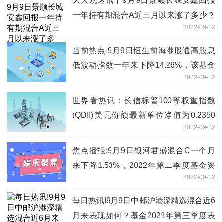
天天观速讯丨9月9日景顺长城安鑫回报
一年持有期混合A近三月以来涨了多少？
2022-09-12
2022年第二季度基金资产怎么配置？
当前热点-9月9日恒生前海港股通高股息
低波动指数一年来下降14.26%，该基金
2022-09-12
现任经理是谁？
世界看热讯：长信标普100等权重指数
(QDII)美元份额最新单位净值为0.2350
2022-09-12
元，基金2021年第三季度表现如何？（9
月8日）
焦点播报:9月9日银河君盛混合C一个月
来下降1.53%，2022年第二季度基金资
2022-09-12
产怎么配置？
每日热讯!9月9日中邮沪港深精选混合近6
月来表现如何？基金2021年第三季度表