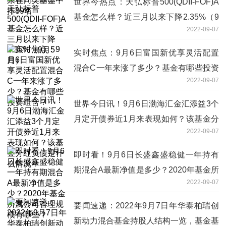
世界今热点：天弘标普500(QDII-FOF)A
基金怎么样？近三月以来下降2.35%（9
2022-09-07
月5日）
实时焦点：9月6日富国新优享灵活配置
混合C一年来涨了多少？基金有哪些投资
2022-09-07
组合？
世界今日讯！9月6日渤海汇金汇添益3个
月定开债券近1月来表现如何？该基金分
2022-09-07
红负债是什么情况？
即时看！9月6日长盛鑫盛稳健一年持有
期混合A最新净值是多少？2020年基金所
2022-09-07
属公司管理规模有哪些？
要闻速递：2022年9月7日年华泰柏瑞创
新动力混合基金持股人结构一览，基金基