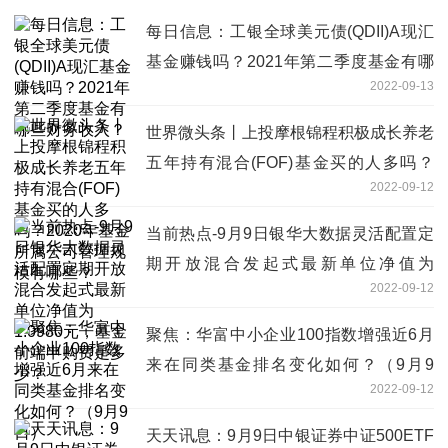
每日信息：工银全球美元债(QDII)A现汇
基金赚钱吗？2021年第二季度基金有哪
2022-09-13
些财务收入？
世界微头条丨上投摩根锦程积极成长养老
五年持有混合(FOF)基金买的人多吗？
2022-09-12
2020年基金所属公司管理规模有哪些？
当前热点-9月9日银华大数据灵活配置定
期开放混合发起式最新单位净值为
2022-09-12
1.0980元，基金前端申购费是多少？
聚焦：华富中小企业100指数增强近6月
来在同类基金排名变化如何？（9月9
2022-09-12
日）
天天讯息：9月9日中银证券中证500ETF