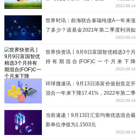
2022-09-14
度表现如何？
世界时讯：前海联合泰瑞纯债A一年来涨
了多少？该基金2021年第二季度利润如
2022-09-14
何？
世界快资讯丨9月9日富国智优精选3个月
持有期混合(FOF)C一个月来下降
2022-09-14
2.85%，2021年第二季度基金有哪些财
务收入？
环球微速讯：9月13日添富价值创造定开
混合一年来下降17.41%，2022年第二季
2022-09-14
度基金资产怎么配置？
当前速递！9月13日汇安均衡优选混合最
新单位净值为1.1503元
2022-09-14